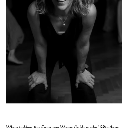
When holding the Emerging Waves (lighly guided 5Rhythms 