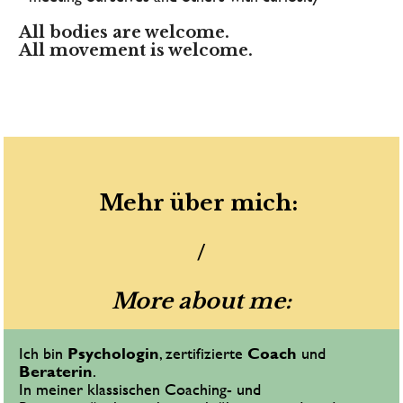
All bodies are welcome. 
All movement is welcome.
Mehr über mich: 
/
 More about me: 
Ich bin 
Psychologin
, zertifizierte 
Coach
 und 
Beraterin
.
In meiner klassischen Coaching- und 