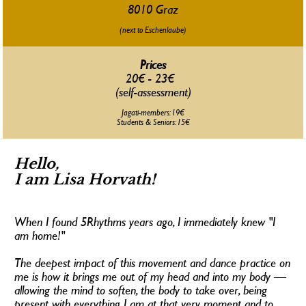
8010 Graz
(next to Eschenlaube)
Prices
20€ - 23€  
(self-assessment)
Jagati-members: 19€
Students & Seniors: 15€
Hello, 
I am Lisa Horvath! 
When I found 5Rhythms years ago, I immediately knew "I 
am home!"
The deepest impact of this movement and dance practice on 
me is how it brings me out of my head and into my body — 
allowing the mind to soften, the body to take over, being 
present with everything I am at that very moment and to 